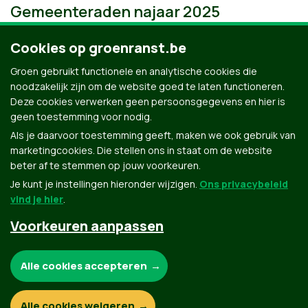
Gemeenteraden najaar 2025
Cookies op groenranst.be
Groen gebruikt functionele en analytische cookies die
noodzakelijk zijn om de website goed te laten functioneren.
Deze cookies verwerken geen persoonsgegevens en hier is
geen toestemming voor nodig.
Als je daarvoor toestemming geeft, maken we ook gebruik van
marketingcookies. Die stellen ons in staat om de website
beter af te stemmen op jouw voorkeuren.
Je kunt je instellingen hieronder wijzigen.
Ons privacybeleid
vind je hier
.
Voorkeuren aanpassen
Groen.be
Noodzakelijke cookies:
Alle cookies accepteren
Contact
Privacybeleid
Functionele en analytische cookies:
Alle cookies weigeren