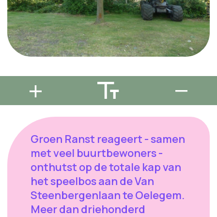
Groen Ranst reageert - samen
met veel buurtbewoners -
onthutst op de totale kap van
het speelbos aan de Van
Steenbergenlaan te Oelegem.
Meer dan driehonderd