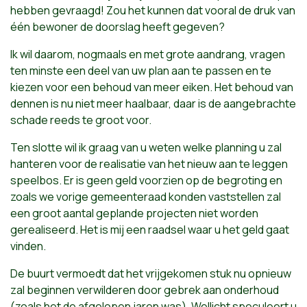
hebben gevraagd! Zou het kunnen dat vooral de druk van
één bewoner de doorslag heeft gegeven?
Ik wil daarom, nogmaals en met grote aandrang, vragen
ten minste een deel van uw plan aan te passen en te
kiezen voor een behoud van meer eiken. Het behoud van
dennen is nu niet meer haalbaar, daar is de aangebrachte
schade reeds te groot voor.
Ten slotte wil ik graag van u weten welke planning u zal
hanteren voor de realisatie van het nieuw aan te leggen
speelbos. Er is geen geld voorzien op de begroting en
zoals we vorige gemeenteraad konden vaststellen zal
een groot aantal geplande projecten niet worden
gerealiseerd. Het is mij een raadsel waar u het geld gaat
vinden.
De buurt vermoedt dat het vrijgekomen stuk nu opnieuw
zal beginnen verwilderen door gebrek aan onderhoud
(zoals het de afgelopen jaren was). Wellicht speculeert u