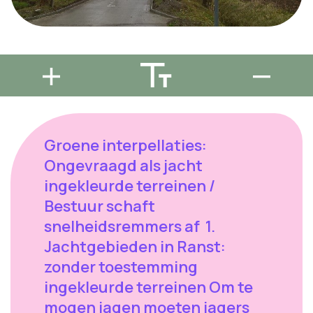
Groene interpellaties:
Ongevraagd als jacht
ingekleurde terreinen /
Bestuur schaft
snelheidsremmers af 1.
Jachtgebieden in Ranst:
zonder toestemming
ingekleurde terreinen Om te
mogen jagen moeten jagers