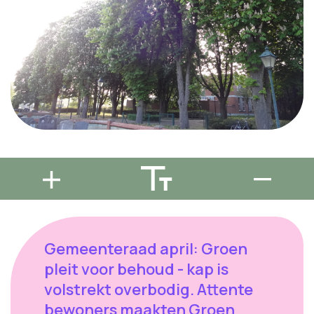
Gemeenteraad april: Groen
pleit voor behoud - kap is
volstrekt overbodig. Attente
bewoners maakten Groen