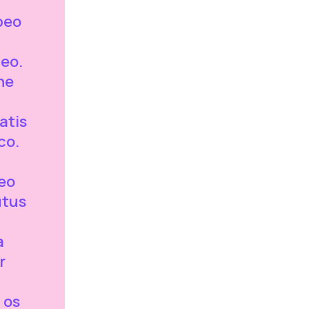
beo
ueo.
ne
atis
co.
eo
utus
a
r
 os