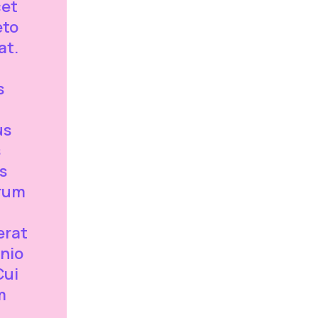
cet
eto
at.
s
us
s
s
trum
erat
nio
Cui
m