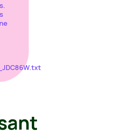
s.
us
ene
d_JDC86W.txt
sant