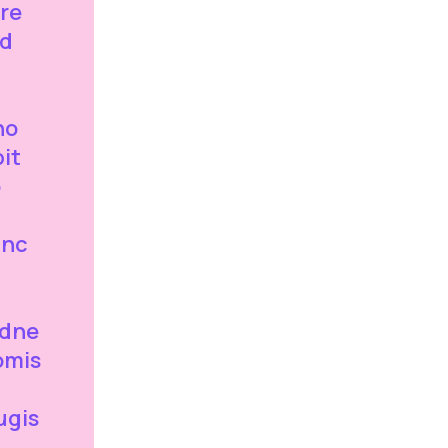
re
ed
no
it
o
unc
idne
omis
ugis