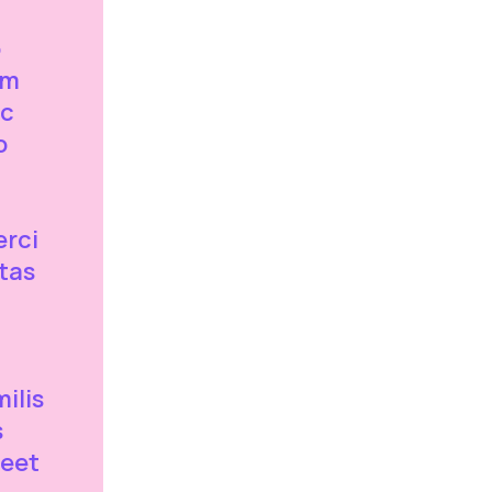
o
im
ic
o
erci
itas
ilis
s
reet