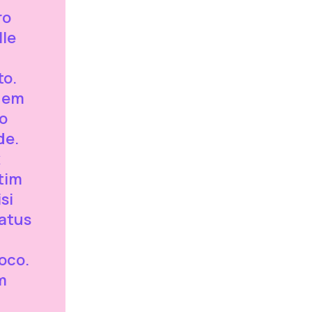
ro
lle
to.
idem
o
de.
x
tim
si
ratus
m
voco.
m