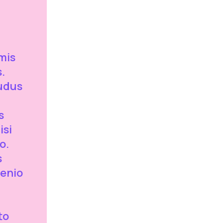
mis
.
ludus
s
isi
o.
s
venio
to