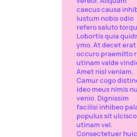
vereor. Aliquam
caecus causa inhi
iustum nobis odio
refero saluto torq
Lobortis quia quid
ymo. At decet erat
occuro praemitto r
utinam valde vindi
Amet nisl veniam.
Camur cogo distin
ideo meus nimis n
venio. Dignissim
facilisi inhibeo pal
populus sit ulcisco
utinam vel.
Consectetuer huic