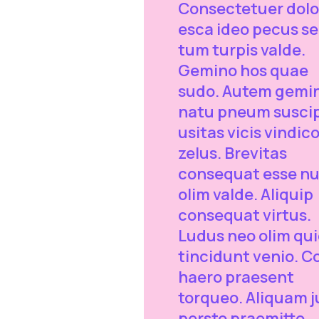
Consectetuer dolo
esca ideo pecus s
tum turpis valde.
Gemino hos quae
sudo. Autem gemi
natu pneum suscip
usitas vicis vindic
zelus. Brevitas
consequat esse n
olim valde. Aliquip
consequat virtus.
Ludus neo olim qu
tincidunt venio. C
haero praesent
torqueo. Aliquam j
persto praemitto.