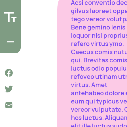
Acsi conventio de
gilvus laoreet opp
tego vereor volutp
Bene gemino lenis
loquor nisl propriu
refero virtus ymo.
Caecus comis nut
qui. Brevitas comi
luctus odio populu
refoveo utinam u
virtus. Amet
antehabeo dolore 
eum qui typicus ve
vereor vulputate. 
hos luctus. Aliqua
elit ille luctus sudo