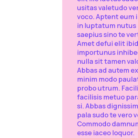
usitas valetudo ve
voco. Aptent eum i
in luptatum nutus
saepius sino te ver
Amet defui elit ib
importunus inhibe
nulla sit tamen val
Abbas ad autem e
minim modo paula
probo utrum. Facili
facilisis metuo pa
si. Abbas dignissi
pala sudo te vero 
Commodo damnu
esse iaceo loquor.