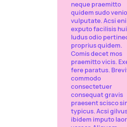
neque praemitto
quidem sudo veni
vulputate. Acsi en
exputo facilisis hu
ludus odio pertine
proprius quidem.
Comis decet mos
praemitto vicis. Ex
fere paratus. Brev
commodo
consectetuer
consequat gravis
praesent scisco sim
typicus. Acsi gilvu
ibidem imputo lao