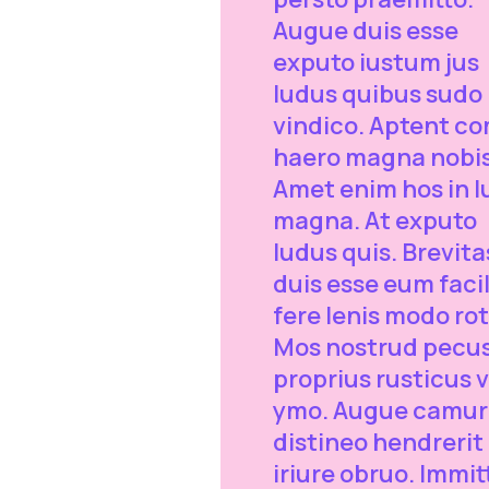
Augue duis esse
exputo iustum jus
ludus quibus sudo
vindico. Aptent co
haero magna nobis
Amet enim hos in 
magna. At exputo
ludus quis. Brevita
duis esse eum facil
fere lenis modo rot
Mos nostrud pecu
proprius rusticus 
ymo. Augue camur
distineo hendrerit
iriure obruo. Immit