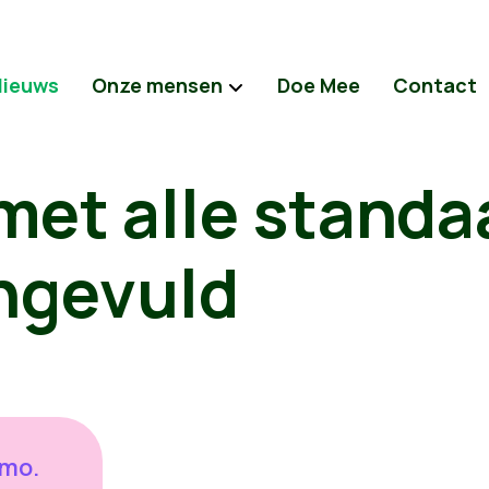
Nieuws
Onze mensen
Doe Mee
Contact
met alle standa
ingevuld
ymo.